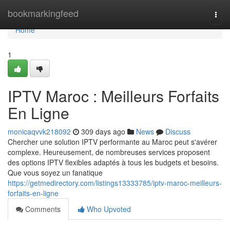
Home
bookmarkingfeed
Togg
navi
Home
1
IPTV Maroc : Meilleurs Forfaits
En Ligne
monicaqvvk218092
309 days ago
News
Discuss
Chercher une solution IPTV performante au Maroc peut s'avérer
complexe. Heureusement, de nombreuses services proposent
des options IPTV flexibles adaptés à tous les budgets et besoins.
Que vous soyez un fanatique
https://getmedirectory.com/listings13333785/iptv-maroc-meilleurs-
forfaits-en-ligne
Comments
Who Upvoted