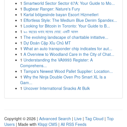
1
Smartworld Sector Sector 67A: Your Guide to Mo...
1
Bugbear Ranger: Nature's Fury
1
Kartal bölgesinde bayan Escort Hizmetleri
1
Effortless Style: The Medium Blue Denim Spandex...
1
Looking for Bitcoin in Toronto: Your Guide to B...
1
৯০ বছরের গুনাহ মাফের দোয়া: একটি আমল
1
The evolving landscape of charitable initiative...
1
Dự Đoán Cặp Xỉu Chủ MT
1
What an auto transponder chip indicates for aut...
1
A Overview to Woodland Care in the City of Chat...
1
Understanding the VA9993 Register: A
Comprehens...
1
Tampa's Newest Wood Pallet Supplier: Location...
1
Why the Ninja Double Oven Pro Smart XL Is a
Gam...
1
Uncover International Snacks At Bulk
Copyright © 2026 |
Advanced Search
|
Live
|
Tag Cloud
|
Top
Users
| Made with
Kliqqi CMS
|
All RSS Feeds