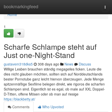
Home
bookmarkingfeed
Togg
navi
Home
1
Scharfe Schlampe steht auf
Just one-Night-Stand
gustavem318dks5
308 days ago
News
Discuss
Willige Lesben brauchen ständig megageiles ficken. Leute die
dies nicht glauben möchten, sollten sich auf Norddeutschlands
bester Pornotube ganz leicht hiervon überzeugen. Jede Menge
spitzenmäßige Sexfilme belegen direkt, wie rigoros die scharfen
Schlampen sind. Eigentlich ist es egal, ob male auf XXL Doppel-
D-Titten, offene Mösen oder ob man auf riesige
https://blackbetty.at/
Comments
Who Upvoted