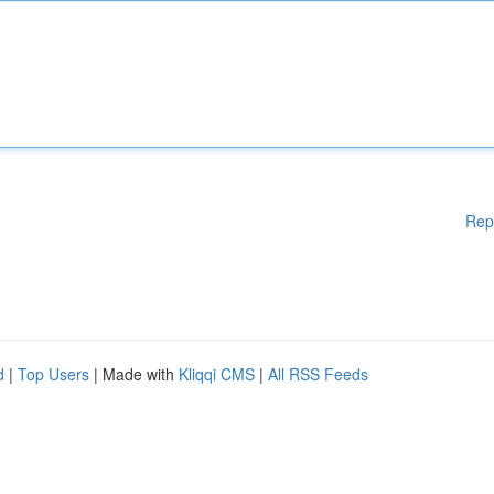
Rep
d
|
Top Users
| Made with
Kliqqi CMS
|
All RSS Feeds