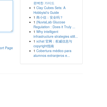
완벽한 가이드
1
Clay Cubes Sets: A
Hobbyist's Guide
1
商小信：安全吗？
1
{NuviaLab Glucose
Regulation : Does it Truly ...
1
Why intelligent
infrastructure strategies still...
1
xchat 官网：权威信息与
copyright指南
ort Page
1
Cobertura médico para
alumnos extranjeros e...