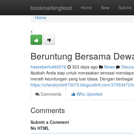
Home
bookmarkingfeed
Home
New
Submit
Home
1
Beruntung Bersama Dew
haseebertc460576
323 days ago
News
Discus
Apakah Anda siap untuk merasakan sensasi mendapat
meraih keuntungan yang luar biasa. Dengan berbagai 
https://orlandoxxlv973075.blogcudinti.com/37553472
Comments
Who Upvoted
Comments
Submit a Comment
No HTML