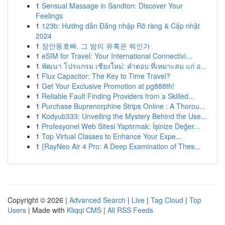
1
Sensual Massage in Sandton: Discover Your
Feelings
1
123b: Hướng dẫn Đăng nhập Rõ ràng & Cập nhật
2024
1
장안동호빠, 그 밤의 유혹은 뭐인가
1
eSIM for Travel: Your International Connectivi...
1
พัฒนา โปรแกรม เชียงใหม่: คำตอบ ที่เหมาะสม แก่ อ...
1
Flux Capacitor: The Key to Time Travel?
1
Get Your Exclusive Promotion at pg888th!
1
Reliable Fault Finding Providers from a Skilled...
1
Purchase Buprenorphine Strips Online : A Thorou...
1
Kodyub333: Unveiling the Mystery Behind the Use...
1
Profesyonel Web Sitesi Yaptırmak: İşinize Değer...
1
Top Virtual Classes to Enhance Your Expe...
1
{RayNeo Air 4 Pro: A Deep Examination of Thes...
Copyright © 2026 |
Advanced Search
|
Live
|
Tag Cloud
|
Top
Users
| Made with
Kliqqi CMS
|
All RSS Feeds