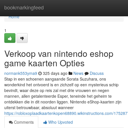
Home
bookmarkingfeed
Home
1
Verkoop van nintendo eshop
game kaarten Opties
normank553yma9
325 days ago
News
Discuss
Stap in een schoenen aangaande Sorata Suzuhara, ons
wonderkind het ontvoerd is en zichzelf op een mysterieus schip
bevindt, waar deze op reis zal met drie vrouwen en negen
mannen, allen getalenteerde Esper, teneinde het geheim te
ontdekken die in dit noorden liggen. Nintendo eShop-kaarten zijn
uiterst betrouwbaar, absoluut wanneer
https://robloxoplaadkaartenkopen68890.wikinstructions.com/175
Comments
Who Upvoted