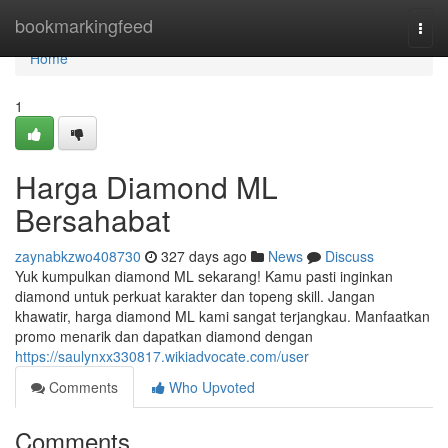
Home
bookmarkingfeed
Togg
navi
Home
1
Harga Diamond ML
Bersahabat
zaynabkzwo408730
327 days ago
News
Discuss
Yuk kumpulkan diamond ML sekarang! Kamu pasti inginkan
diamond untuk perkuat karakter dan topeng skill. Jangan
khawatir, harga diamond ML kami sangat terjangkau. Manfaatkan
promo menarik dan dapatkan diamond dengan
https://saulynxx330817.wikiadvocate.com/user
Comments
Who Upvoted
Comments