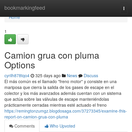
Home
bookmarkingfeed
Togg
navi
Home
1
Camion grua con pluma
Options
cyrilh878tqo4
325 days ago
News
Discuss
El más común es el llamado "freno motor" y consiste en una
mariposa que cierra la salida de los gases de escape en el
colector y los más avanzados además cuentan con un sistema
que actúa sobre las válvulas de escape manteniéndolas
prácticamente cerradas mientras esté actuado el freno
https://remingtonzumgz.blogdosaga.com/37273345/examine-this-
report-on-camion-grua-con-pluma
Comments
Who Upvoted