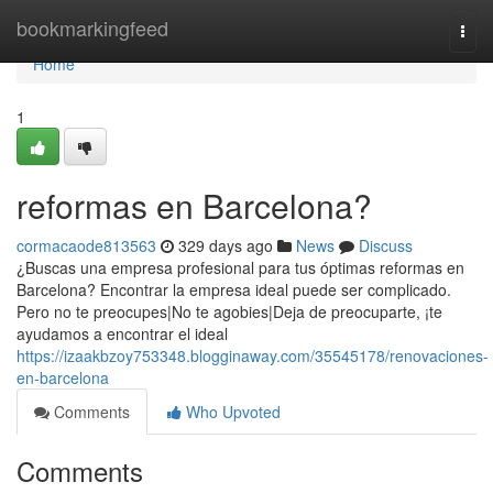
Home
bookmarkingfeed
Togg
navi
Home
1
reformas en Barcelona?
cormacaode813563
329 days ago
News
Discuss
¿Buscas una empresa profesional para tus óptimas reformas en
Barcelona? Encontrar la empresa ideal puede ser complicado.
Pero no te preocupes|No te agobies|Deja de preocuparte, ¡te
ayudamos a encontrar el ideal
https://izaakbzoy753348.blogginaway.com/35545178/renovaciones-
en-barcelona
Comments
Who Upvoted
Comments