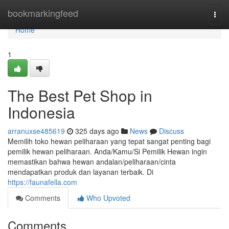
Home
bookmarkingfeed
Togg
navi
Home
1
The Best Pet Shop in
Indonesia
arranuxse485619
325 days ago
News
Discuss
Memilih toko hewan peliharaan yang tepat sangat penting bagi
pemilik hewan peliharaan. Anda/Kamu/Si Pemilik Hewan ingin
memastikan bahwa hewan andalan/peliharaan/cinta
mendapatkan produk dan layanan terbaik. Di
https://faunafella.com
Comments
Who Upvoted
Comments