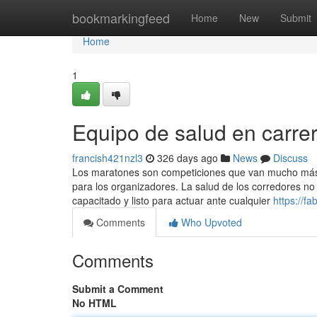
Home
bookmarkingfeed
Home
New
Submit
Home
1
Equipo de salud en carre
francish421nzl3
326 days ago
News
Discuss
Los maratones son competiciones que van mucho más all
para los organizadores. La salud de los corredores no
capacitado y listo para actuar ante cualquier
https://f
Comments
Who Upvoted
Comments
Submit a Comment
No HTML