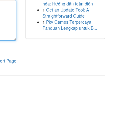
hóa: Hướng dẫn toàn diện
1
Get an Update Tool: A
Straightforward Guide
1
Pkv Games Terpercaya:
Panduan Lengkap untuk B...
ort Page