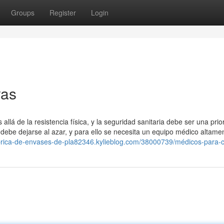
Groups
Register
Login
ras
á de la resistencia física, y la seguridad sanitaria debe ser una prio
 debe dejarse al azar, y para ello se necesita un equipo médico altame
abrica-de-envases-de-pla82346.kylieblog.com/38000739/médicos-para-