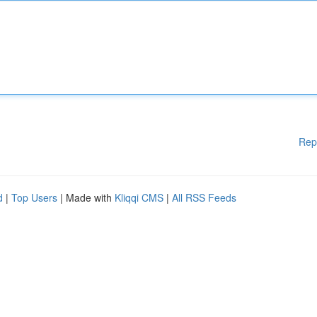
Rep
d
|
Top Users
| Made with
Kliqqi CMS
|
All RSS Feeds