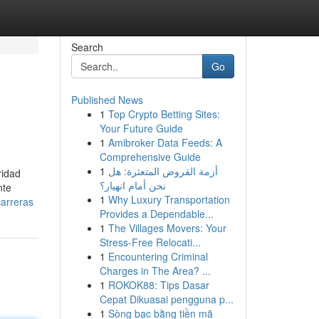
Search
Go
Published News
1
Top Crypto Betting Sites:
Your Future Guide
1
Amibroker Data Feeds: A
Comprehensive Guide
1
أزمة القروض المتعثرة: هل
ridad
نحن أمام انهيار؟
nte
1
Why Luxury Transportation
carreras
Provides a Dependable...
1
The Villages Movers: Your
Stress-Free Relocati...
1
Encountering Criminal
Charges in The Area? ...
1
ROKOK88: Tips Dasar
Cepat Dikuasai pengguna p...
1
Sòng bạc bằng tiền mã