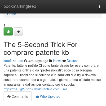
Home
bookmarkingfeed
Togg
navi
Home
1
The 5-Second Trick For
comprare patente kb
katef158tuo9
328 days ago
News
Discuss
Patente: tutte le notizie Ci sono tante strade for every comprare
una patente online o da “professionisti”: ecco cosa bisogna
sapere sui rischi che si corrono e le sanzioni Mio figlio doveva
sostenere esame teoria a gennaio, il giorno prima e’ stato messo
in quarantena dall’asl per contatto covid scuola.
https://paulg245rlb2.wikidirective.com/user
Comments
Who Upvoted