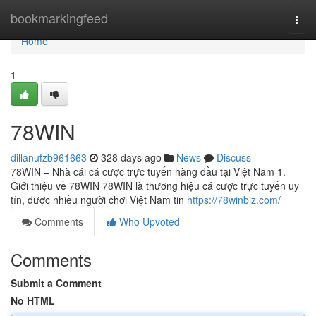
Home
bookmarkingfeed
Togg
navi
Home
1
78WIN
dillanufzb961663
328 days ago
News
Discuss
78WIN – Nhà cái cá cược trực tuyến hàng đầu tại Việt Nam 1.
Giới thiệu về 78WIN 78WIN là thương hiệu cá cược trực tuyến uy
tín, được nhiều người chơi Việt Nam tin
https://78winbiz.com/
Comments
Who Upvoted
Comments
Submit a Comment
No HTML