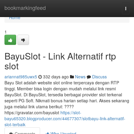
Home
bookmarkingfeed
Togg
navi
Home
1
BayuSlot - Link Alternatif rtp
slot
ariannat985uwx5
332 days ago
News
Discuss
Bayu Slot adalah website slot online terpercaya dengan RTP
tinggi. Member bisa login dengan mudah melalui link resmi
BayuSlot. Di BayuSlot, tersedia berbagai provider slot terkenal
seperti PG Soft. Nikmati bonus harian setiap hari. Akses sekarang
juga melalui link utama berikut: ????
https://gravatar.com/bayuslot
https://slot-
bayu65320.blogproducer.com/44677307/slotbayu-link-alternatif-
slot-terbaik
Comments
Who Upvoted