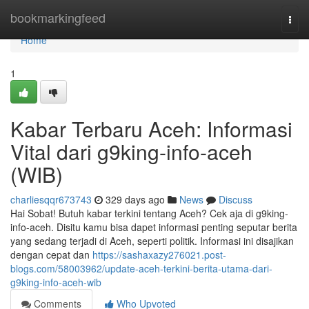
Home
bookmarkingfeed
Togg
navi
Home
1
Kabar Terbaru Aceh: Informasi
Vital dari g9king-info-aceh
(WIB)
charliesqqr673743
329 days ago
News
Discuss
Hai Sobat! Butuh kabar terkini tentang Aceh? Cek aja di g9king-
info-aceh. Disitu kamu bisa dapet informasi penting seputar berita
yang sedang terjadi di Aceh, seperti politik. Informasi ini disajikan
dengan cepat dan
https://sashaxazy276021.post-
blogs.com/58003962/update-aceh-terkini-berita-utama-dari-
g9king-info-aceh-wib
Comments
Who Upvoted