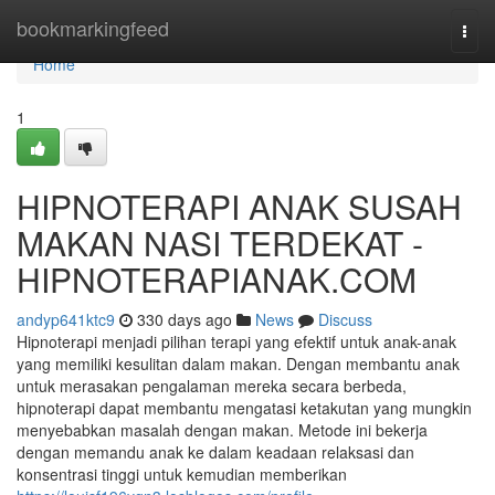
Home
bookmarkingfeed
Togg
navi
Home
1
HIPNOTERAPI ANAK SUSAH
MAKAN NASI TERDEKAT -
HIPNOTERAPIANAK.COM
andyp641ktc9
330 days ago
News
Discuss
Hipnoterapi menjadi pilihan terapi yang efektif untuk anak-anak
yang memiliki kesulitan dalam makan. Dengan membantu anak
untuk merasakan pengalaman mereka secara berbeda,
hipnoterapi dapat membantu mengatasi ketakutan yang mungkin
menyebabkan masalah dengan makan. Metode ini bekerja
dengan memandu anak ke dalam keadaan relaksasi dan
konsentrasi tinggi untuk kemudian memberikan