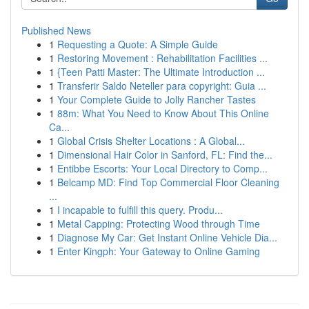
Published News
1
Requesting a Quote: A Simple Guide
1
Restoring Movement : Rehabilitation Facilities ...
1
{Teen Patti Master: The Ultimate Introduction ...
1
Transferir Saldo Neteller para copyright: Guia ...
1
Your Complete Guide to Jolly Rancher Tastes
1
88m: What You Need to Know About This Online
Ca...
1
Global Crisis Shelter Locations : A Global...
1
Dimensional Hair Color in Sanford, FL: Find the...
1
Entibbe Escorts: Your Local Directory to Comp...
1
Belcamp MD: Find Top Commercial Floor Cleaning
...
1
I incapable to fulfill this query. Produ...
1
Metal Capping: Protecting Wood through Time
1
Diagnose My Car: Get Instant Online Vehicle Dia...
1
Enter Kingph: Your Gateway to Online Gaming