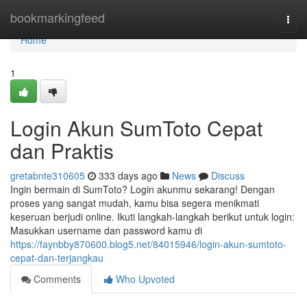
Home
bookmarkingfeed
Togg
navi
Home
1
Login Akun SumToto Cepat
dan Praktis
gretabnte310605
333 days ago
News
Discuss
Ingin bermain di SumToto? Login akunmu sekarang! Dengan
proses yang sangat mudah, kamu bisa segera menikmati
keseruan berjudi online. Ikuti langkah-langkah berikut untuk login:
Masukkan username dan password kamu di
https://faynbby870600.blog5.net/84015946/login-akun-sumtoto-
cepat-dan-terjangkau
Comments
Who Upvoted