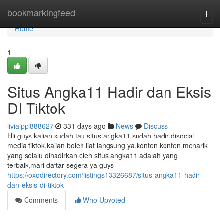
Home
bookmarkingfeed
Togg
navi
Home
1
Situs Angka11 Hadir dan Eksis
DI Tiktok
liviaippl888627
331 days ago
News
Discuss
Hii guys kalian sudah tau situs angka11 sudah hadir disocial
media tiktok,kalian boleh liat langsung ya,konten konten menarik
yang selalu dihadirkan oleh situs angka11 adalah yang
terbaik,mari daftar segera ya guys
https://oxodirectory.com/listings13326687/situs-angka11-hadir-
dan-eksis-di-tiktok
Comments
Who Upvoted