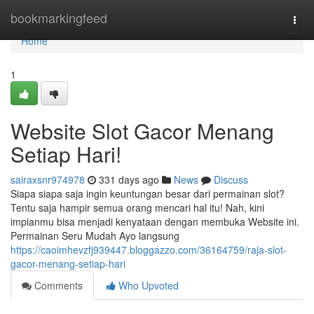
Home
bookmarkingfeed
Togg
navi
Home
1
Website Slot Gacor Menang
Setiap Hari!
sairaxsnr974978
331 days ago
News
Discuss
Siapa siapa saja ingin keuntungan besar dari permainan slot?
Tentu saja hampir semua orang mencari hal itu! Nah, kini
impianmu bisa menjadi kenyataan dengan membuka Website ini.
Permainan Seru Mudah Ayo langsung
https://caoimhevzfj939447.bloggazzo.com/36164759/raja-slot-
gacor-menang-setiap-hari
Comments
Who Upvoted