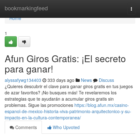
Home
bookmarkingfeed
Togg
navi
Home
1
Afun Giros Gratis: ¡El secreto
para ganar!
alyssafywg134403
333 days ago
News
Discuss
¿Quieres descubrir el clave para ganar giros gratis en tus juegos
de azar favoritos? ¡No busques más! Te revelaremos los
estrategias que te ayudarán a acumular giros gratis sin
problemas. Sigue las promociones
https://blog.afun.mx/casino-
espanol-de-mexico-historia-viva-patrimonio-arquitectonico-y-su-
impacto-en-la-cultura-contemporanea/
Comments
Who Upvoted