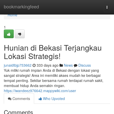
Home
bookmarkingfeed
Togg
navi
Home
1
Hunian di Bekasi Terjangkau
Lokasi Strategis!
junaidtbjp753662
333 days ago
News
Discuss
Yuk miliki rumah impian Anda di Bekasi dengan lokasi yang
sangat strategis! Area ini memiliki akses mudah ke berbagai
tempat penting. Sekitar bersama rumah terdapat rumah sakit,
membuat hidup Anda semakin ringan.
https://iwandeez976642.mappywiki.com/user
Comments
Who Upvoted
Comments