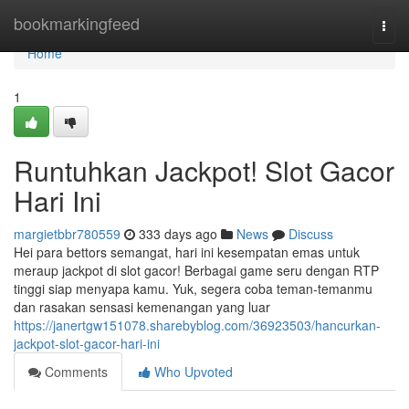
Home
bookmarkingfeed
Togg
navi
Home
1
Runtuhkan Jackpot! Slot Gacor
Hari Ini
margietbbr780559
333 days ago
News
Discuss
Hei para bettors semangat, hari ini kesempatan emas untuk
meraup jackpot di slot gacor! Berbagai game seru dengan RTP
tinggi siap menyapa kamu. Yuk, segera coba teman-temanmu
dan rasakan sensasi kemenangan yang luar
https://janertgw151078.sharebyblog.com/36923503/hancurkan-
jackpot-slot-gacor-hari-ini
Comments
Who Upvoted