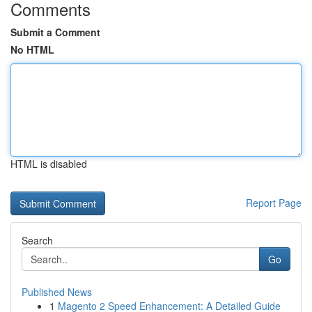
Comments
Submit a Comment
No HTML
HTML is disabled
Report Page
Search
Go
Published News
1
Magento 2 Speed Enhancement: A Detailed Guide