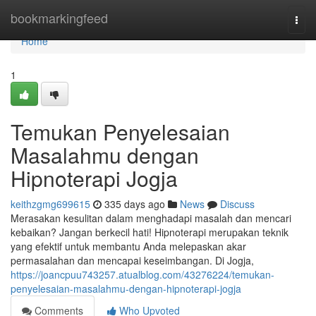
Home
bookmarkingfeed
Togg
navi
Home
1
Temukan Penyelesaian
Masalahmu dengan
Hipnoterapi Jogja
keithzgmg699615
335 days ago
News
Discuss
Merasakan kesulitan dalam menghadapi masalah dan mencari
kebaikan? Jangan berkecil hati! Hipnoterapi merupakan teknik
yang efektif untuk membantu Anda melepaskan akar
permasalahan dan mencapai keseimbangan. Di Jogja,
https://joancpuu743257.atualblog.com/43276224/temukan-
penyelesaian-masalahmu-dengan-hipnoterapi-jogja
Comments
Who Upvoted