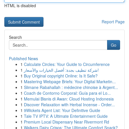
HTML is disabled
Report Page
Search
Go
Published News
1
Calculate Circles: Your Guide to Circumference
1
شركة تنظيف بجدة: أفضل الخيارات والأسعار!
1
Buy Original copyright Online: Is It Safe?
1
Mastering Webpage Briefs: Your Digital Marketin...
1
Slimane Rabahallah : médecine chinoise à Argent...
1
Coach de Contorno Corporal: Guía para el Lo...
1
Memulai Bisnis di Awan: Cloud Hosting Indonesia
1
Discover Relaxation with Herbal Incense - Order...
1
9Wickets Agent List: Your Definitive Guide
1
Tale TV IPTV: A Ultimate Entertainment Guide
1
Premium Local Dispensary Near Rivermont Rd
1
Walkers Dairy Crisps: The Ultimate Comfort Snack?