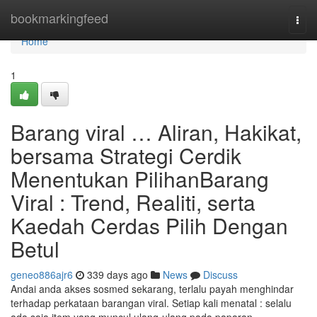
Home
bookmarkingfeed
Togg
navi
Home
1
Barang viral … Aliran, Hakikat,
bersama Strategi Cerdik
Menentukan PilihanBarang
Viral : Trend, Realiti, serta
Kaedah Cerdas Pilih Dengan
Betul
geneo886ajr6
339 days ago
News
Discuss
Andai anda akses sosmed sekarang, terlalu payah menghindar
terhadap perkataan barangan viral. Setiap kali menatal : selalu