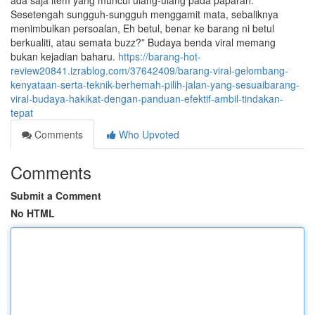
ada saja item yang muncul ulang-ulang pada paparan.
Sesetengah sungguh-sungguh menggamit mata, sebaliknya
menimbulkan persoalan, Eh betul, benar ke barang ni betul
berkualiti, atau semata buzz?” Budaya benda viral memang
bukan kejadian baharu.
https://barang-hot-
review20841.izrablog.com/37642409/barang-viral-gelombang-
kenyataan-serta-teknik-berhemah-pilih-jalan-yang-sesuaibarang-
viral-budaya-hakikat-dengan-panduan-efektif-ambil-tindakan-
tepat
Comments
Who Upvoted
Comments
Submit a Comment
No HTML