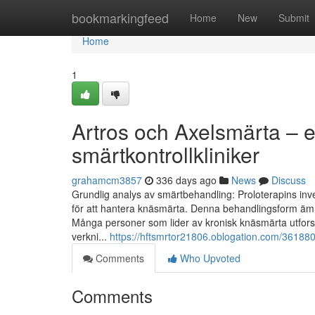
Home
bookmarkingfeed
Home
New
Submit
Home
1
Artros och Axelsmärta – e
smärtkontrollkliniker
grahamcm3857
336 days ago
News
Discuss
Grundlig analys av smärtbehandling: Proloterapins in
för att hantera knäsmärta. Denna behandlingsform ämn
Många personer som lider av kronisk knäsmärta utforska
verkni...
https://hftsmrtor21806.oblogation.com/3618809
Comments
Who Upvoted
Comments