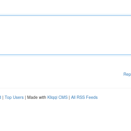
Rep
d
|
Top Users
| Made with
Kliqqi CMS
|
All RSS Feeds