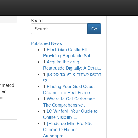
Search
Go
Published News
1
Electrician Castle Hill
Providing Reputable Sol...
1
Acquire the drug
Retatrutide Digitally: A Detai...
1
דרכים לשחזר מידע מדיסק און
קי
iv metod
1
Finding Your Gold Coast
ner.
Dream: Top Real Estate ...
ns
1
Where to Get Carbomer:
The Comprehensive ...
1
LC Winford: Your Guide to
Online Visibility ...
1
{Rindo de Mim Pra Não
Chorar: O Humor
Autodepre...