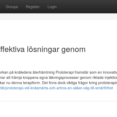
Groups
Register
Login
ffektiva lösningar genom
verkan på knäledens återhämtning Proloterapi framstår som en innovat
ar att främja kroppens egna läkningsprocesser genom riktade injektio
r nu denna terapiform. Det finns dock viktiga frågor kring proloterapi
6/proloterapi-vid-knäsmärta-och-artros-en-säker-väg-till-smärtfrihet