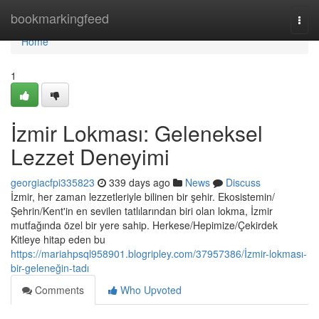
Home
bookmarkingfeed
Togg
navi
Home
1
İzmir Lokması: Geleneksel
Lezzet Deneyimi
georgiacfpi335823
339 days ago
News
Discuss
İzmir, her zaman lezzetleriyle bilinen bir şehir. Ekosistemin/
Şehrin/Kent'in en sevilen tatlılarından biri olan lokma, İzmir
mutfağında özel bir yere sahip. Herkese/Hepimize/Çekirdek
Kitleye hitap eden bu
https://mariahpsql958901.blogripley.com/37957386/İzmir-lokması-
bir-geleneğin-tadı
Comments
Who Upvoted