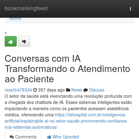
Home
bookmarkingfeed
Togg
navi
Home
1
Conversas com IA
Transformando o Atendimento
ao Paciente
rsacrlr478324
357 days ago
News
Discuss
O setor da saúde está vivenciando uma revolução profunda com
a chegada dos chatbots de IA. Esses sistemas inteligentes estão
impactando a maneira como os pacientes acessam assistência
médica, oferecendo uma
https://iahospital.com.br/inteligencia-
artificial/explainable-ai-no-setor-saude-promovendo-confianca-
nos-sistemas-automaticos/
Comments
Who Upvoted