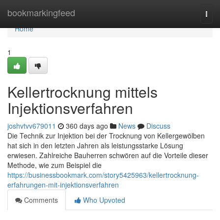
Home
bookmarkingfeed
Togg
navi
Home
1
Kellertrocknung mittels
Injektionsverfahren
joshvtvv679011
360 days ago
News
Discuss
Die Technik zur Injektion bei der Trocknung von Kellergewölben
hat sich in den letzten Jahren als leistungsstarke Lösung
erwiesen. Zahlreiche Bauherren schwören auf die Vorteile dieser
Methode, wie zum Beispiel die
https://businessbookmark.com/story5425963/kellertrocknung-
erfahrungen-mit-injektionsverfahren
Comments
Who Upvoted