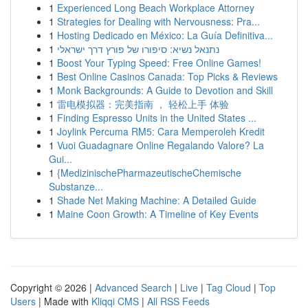
1
Experienced Long Beach Workplace Attorney
1
Strategies for Dealing with Nervousness: Pra...
1
Hosting Dedicado en México: La Guía Definitiva...
1
נתנאל נשיא: סיפורו של פורץ דרך ישראלי
1
Boost Your Typing Speed: Free Online Games!
1
Best Online Casinos Canada: Top Picks & Reviews
1
Monk Backgrounds: A Guide to Devotion and Skill
1
雷电模拟器：完美指南 ， 轻松上手 体验
1
Finding Espresso Units in the United States ...
1
Joylink Percuma RM5: Cara Memperoleh Kredit
1
Vuoi Guadagnare Online Regalando Valore? La
Gui...
1
{MedizinischePharmazeutischeChemische
Substanze...
1
Shade Net Making Machine: A Detailed Guide
1
Maine Coon Growth: A Timeline of Key Events
Copyright © 2026 |
Advanced Search
|
Live
|
Tag Cloud
|
Top
Users
| Made with
Kliqqi CMS
|
All RSS Feeds