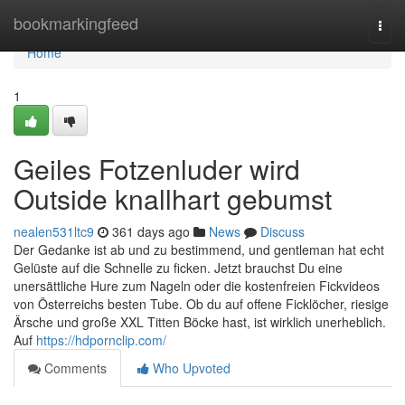
Home
bookmarkingfeed
Togg
navi
Home
1
Geiles Fotzenluder wird
Outside knallhart gebumst
nealen531ltc9
361 days ago
News
Discuss
Der Gedanke ist ab und zu bestimmend, und gentleman hat echt
Gelüste auf die Schnelle zu ficken. Jetzt brauchst Du eine
unersättliche Hure zum Nageln oder die kostenfreien Fickvideos
von Österreichs besten Tube. Ob du auf offene Ficklöcher, riesige
Ärsche und große XXL Titten Böcke hast, ist wirklich unerheblich.
Auf
https://hdpornclip.com/
Comments
Who Upvoted