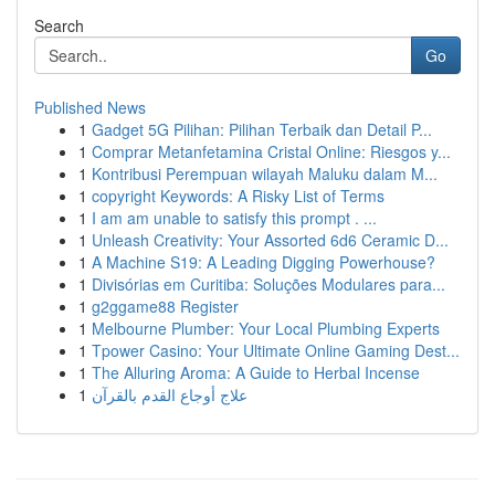
Search
Go
Published News
1
Gadget 5G Pilihan: Pilihan Terbaik dan Detail P...
1
Comprar Metanfetamina Cristal Online: Riesgos y...
1
Kontribusi Perempuan wilayah Maluku dalam M...
1
copyright Keywords: A Risky List of Terms
1
I am am unable to satisfy this prompt . ...
1
Unleash Creativity: Your Assorted 6d6 Ceramic D...
1
A Machine S19: A Leading Digging Powerhouse?
1
Divisórias em Curitiba: Soluções Modulares para...
1
g2ggame88 Register
1
Melbourne Plumber: Your Local Plumbing Experts
1
Tpower Casino: Your Ultimate Online Gaming Dest...
1
The Alluring Aroma: A Guide to Herbal Incense
1
علاج أوجاع القدم بالقرآن