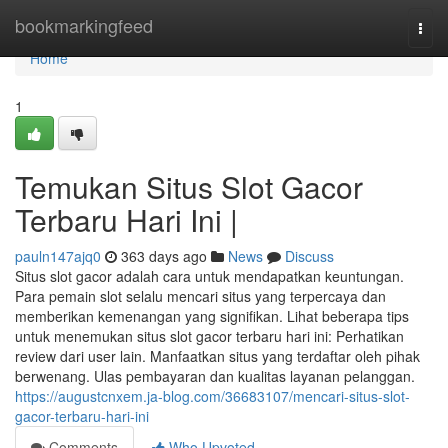
Home
bookmarkingfeed
Togg
navi
Home
1
Temukan Situs Slot Gacor
Terbaru Hari Ini |
pauln147ajq0
363 days ago
News
Discuss
Situs slot gacor adalah cara untuk mendapatkan keuntungan.
Para pemain slot selalu mencari situs yang terpercaya dan
memberikan kemenangan yang signifikan. Lihat beberapa tips
untuk menemukan situs slot gacor terbaru hari ini: Perhatikan
review dari user lain. Manfaatkan situs yang terdaftar oleh pihak
berwenang. Ulas pembayaran dan kualitas layanan pelanggan.
https://augustcnxem.ja-blog.com/36683107/mencari-situs-slot-
gacor-terbaru-hari-ini
Comments
Who Upvoted