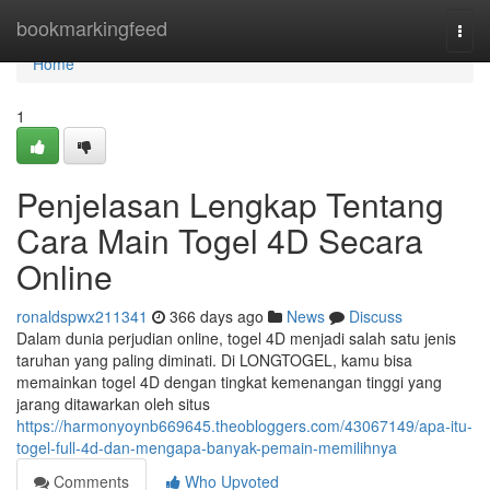
Home
bookmarkingfeed
Togg
navi
Home
1
Penjelasan Lengkap Tentang
Cara Main Togel 4D Secara
Online
ronaldspwx211341
366 days ago
News
Discuss
Dalam dunia perjudian online, togel 4D menjadi salah satu jenis
taruhan yang paling diminati. Di LONGTOGEL, kamu bisa
memainkan togel 4D dengan tingkat kemenangan tinggi yang
jarang ditawarkan oleh situs
https://harmonyoynb669645.theobloggers.com/43067149/apa-itu-
togel-full-4d-dan-mengapa-banyak-pemain-memilihnya
Comments
Who Upvoted