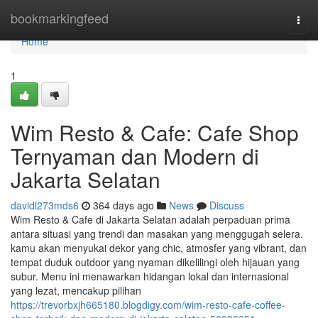
Home
bookmarkingfeed
Togg
navi
Home
1
Wim Resto & Cafe: Cafe Shop
Ternyaman dan Modern di
Jakarta Selatan
davidl273mds6
364 days ago
News
Discuss
Wim Resto & Cafe di Jakarta Selatan adalah perpaduan prima
antara situasi yang trendi dan masakan yang menggugah selera.
kamu akan menyukai dekor yang chic, atmosfer yang vibrant, dan
tempat duduk outdoor yang nyaman dikelilingi oleh hijauan yang
subur. Menu ini menawarkan hidangan lokal dan internasional
yang lezat, mencakup pilihan
https://trevorbxjh665180.blogdigy.com/wim-resto-cafe-coffee-