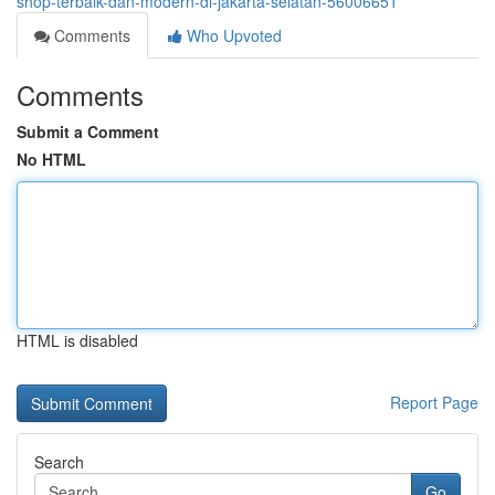
shop-terbaik-dan-modern-di-jakarta-selatan-56006651
Comments
Who Upvoted
Comments
Submit a Comment
No HTML
HTML is disabled
Report Page
Search
Go