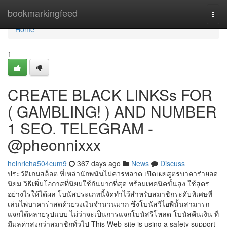
Home
bookmarkingfeed
Togg
navi
Home
1
CREATE BLACK LINKSs FOR
( GAMBLING! ) AND NUMBER
1 SEO. TELEGRAM -
@pheonnixxx
heinricha504cum9
367 days ago
News
Discuss
ประวัติเกมสล็อต ที่เหล่านักพนันไม่ควรพลาด เปิดเผยสูตรบาคาร่ายอด
นิยม วิธีเพิ่มโอกาสที่นิยมใช้กันมากที่สุด พร้อมเทคนิคขั้นสูง ใช้สูตร
อย่างไรให้ได้ผล โบนัสประเภทนี้จัดทำไว้สำหรับสมาชิกระดับพิเศษที่
เล่นไพ่บาคาร่าสดด้วยวงเงินจำนวนมาก ซึ่งโบนัสวีไอพีนั้นสามารถ
แจกได้หลายรูปแบบ ไม่ว่าจะเป็นการแจกโบนัสรีโหลด โบนัสคืนเงิน ที่
มีมูลค่าสูงกว่าสมาชิกทั่วไป This Web-site is using a safety support