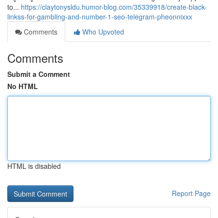
to...
https://claytonysldu.humor-blog.com/35339918/create-black-
linkss-for-gambling-and-number-1-seo-telegram-pheonnixxx
Comments
Who Upvoted
Comments
Submit a Comment
No HTML
HTML is disabled
Report Page