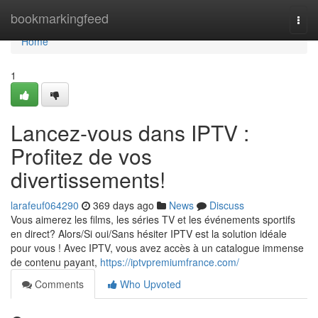
Home
bookmarkingfeed
Togg
navi
Home
1
Lancez-vous dans IPTV :
Profitez de vos
divertissements!
larafeuf064290
369 days ago
News
Discuss
Vous aimerez les films, les séries TV et les événements sportifs
en direct? Alors/Si oui/Sans hésiter IPTV est la solution idéale
pour vous ! Avec IPTV, vous avez accès à un catalogue immense
de contenu payant,
https://iptvpremiumfrance.com/
Comments
Who Upvoted