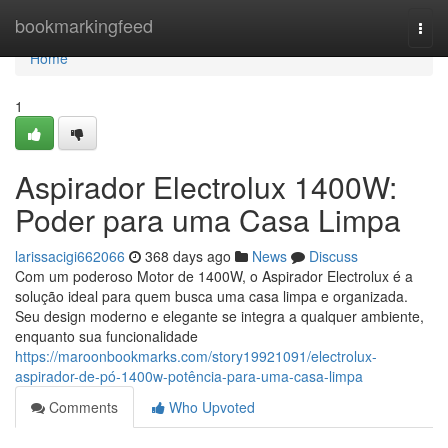
Home
bookmarkingfeed
Togg
navi
Home
1
Aspirador Electrolux 1400W:
Poder para uma Casa Limpa
larissacigi662066
368 days ago
News
Discuss
Com um poderoso Motor de 1400W, o Aspirador Electrolux é a
solução ideal para quem busca uma casa limpa e organizada.
Seu design moderno e elegante se integra a qualquer ambiente,
enquanto sua funcionalidade
https://maroonbookmarks.com/story19921091/electrolux-
aspirador-de-pó-1400w-potência-para-uma-casa-limpa
Comments
Who Upvoted