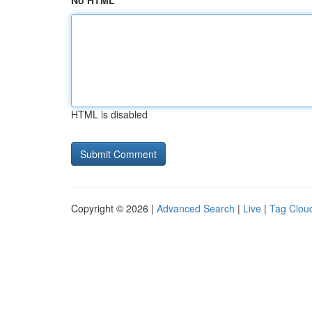
No HTML
HTML is disabled
Copyright © 2026 |
Advanced Search
|
Live
|
Tag Clou