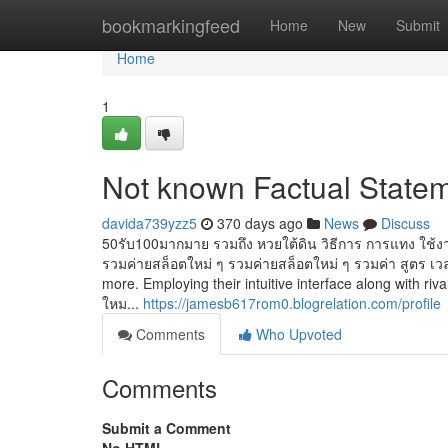
Home
bookmarkingfeed
Home
New
Submit
Home
1
Not known Factual State
davida739yzz5
370 days ago
News
Discuss
50รับ100มากมาย รวมถึง หวยใต้ดิน วิธีการ การแทง ใช้งาน
รวมค่ายสล็อตใหม่ ๆ รวมค่ายสล็อตใหม่ ๆ รวมค่า สูตร เว
more. Employing their intuitive interface along with 
ใหม...
https://jamesb617rom0.blogrelation.com/profile
Comments
Who Upvoted
Comments
Submit a Comment