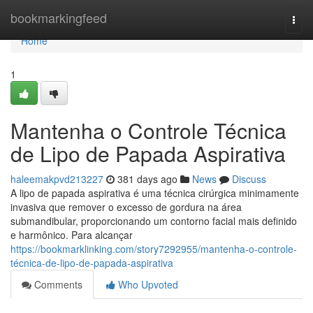
Home
bookmarkingfeed
Togg
navi
Home
1
Mantenha o Controle Técnica
de Lipo de Papada Aspirativa
haleemakpvd213227
381 days ago
News
Discuss
A lipo de papada aspirativa é uma técnica cirúrgica minimamente
invasiva que remover o excesso de gordura na área
submandibular, proporcionando um contorno facial mais definido
e harmônico. Para alcançar
https://bookmarklinking.com/story7292955/mantenha-o-controle-
técnica-de-lipo-de-papada-aspirativa
Comments
Who Upvoted