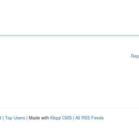
Rep
d
|
Top Users
| Made with
Kliqqi CMS
|
All RSS Feeds