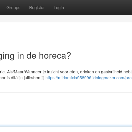
Groups
Register
Login
ging in de horeca?
ie. Als/Maar/Wanneer je inzicht voor eten, drinken en gastvrijheid hebt
is dit/zijn jullie/ben jij
https://miriamfxtx958996.idblogmaker.com/prof