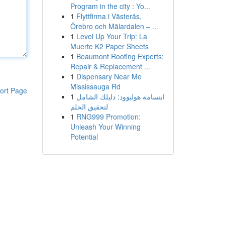
Program in the city : Yo...
1
Flyttfirma i Västerås,
Örebro och Mälardalen – ...
1
Level Up Your Trip: La
Muerte K2 Paper Sheets
1
Beaumont Roofing Experts:
Repair & Replacement ...
1
Dispensary Near Me
Mississauga Rd
ort Page
1
ابتسامة هوليوود: دليلك الشامل
لتحقيق الحلم
1
RNG999 Promotion:
Unleash Your Winning
Potential