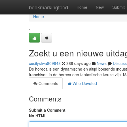
Home
bookmarkingfeed
Home
New
Submit
Home
1
Zoekt u een nieuwe uitda
cecilysfwa809648
388 days ago
News
Discuss
De horeca is een dynamische en altijd boeiende industr
franchisen in de horeca een fantastische keuze zijn. Maar 
Comments
Who Upvoted
Comments
Submit a Comment
No HTML