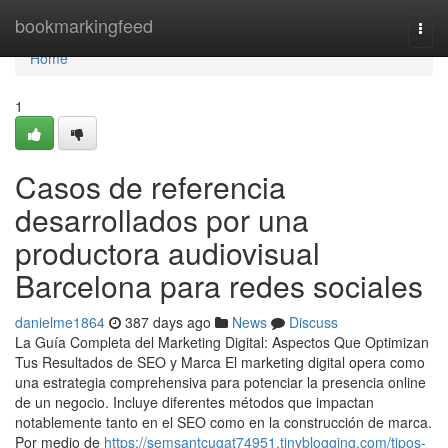
Home
bookmarkingfeed
Togg
navi
Home
1
Casos de referencia
desarrollados por una
productora audiovisual
Barcelona para redes sociales
danielme1864
387 days ago
News
Discuss
La Guía Completa del Marketing Digital: Aspectos Que Optimizan
Tus Resultados de SEO y Marca El marketing digital opera como
una estrategia comprehensiva para potenciar la presencia online
de un negocio. Incluye diferentes métodos que impactan
notablemente tanto en el SEO como en la construcción de marca.
Por medio de
https://semsantcugat74951.tinyblogging.com/tipos-