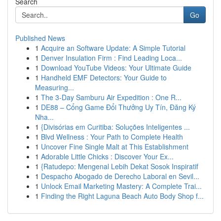
Search
Go
Published News
1
Acquire an Software Update: A Simple Tutorial
1
Denver Insulation Firm : Find Leading Loca...
1
Download YouTube Videos: Your Ultimate Guide
1
Handheld EMF Detectors: Your Guide to
Measuring...
1
The 3-Day Samburu Air Expedition : One R...
1
DE88 – Cổng Game Đổi Thưởng Uy Tín, Đăng Ký
Nha...
1
{Divisórias em Curitiba: Soluções Inteligentes ...
1
Blvd Wellness : Your Path to Complete Health
1
Uncover Fine Single Malt at This Establishment
1
Adorable Little Chicks : Discover Your Ex...
1
{Ratudepo: Mengenal Lebih Dekat Sosok Inspiratif
1
Despacho Abogado de Derecho Laboral en Sevil...
1
Unlock Email Marketing Mastery: A Complete Trai...
1
Finding the Right Laguna Beach Auto Body Shop f...