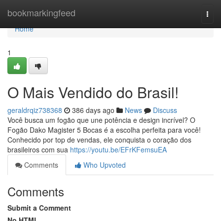
Home
bookmarkingfeed
Togg
navi
Home
1
O Mais Vendido do Brasil!
geraldrqiz738368
386 days ago
News
Discuss
Você busca um fogão que une potência e design incrível? O
Fogão Dako Magister 5 Bocas é a escolha perfeita para você!
Conhecido por top de vendas, ele conquista o coração dos
brasileiros com sua
https://youtu.be/EFrKFemsuEA
Comments
Who Upvoted
Comments
Submit a Comment
No HTML