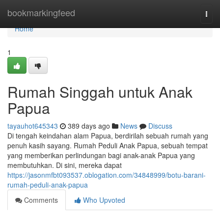
Home
bookmarkingfeed
Togg
navi
Home
1
Rumah Singgah untuk Anak
Papua
tayauhot645343
389 days ago
News
Discuss
Di tengah keindahan alam Papua, berdirilah sebuah rumah yang
penuh kasih sayang. Rumah Peduli Anak Papua, sebuah tempat
yang memberikan perlindungan bagi anak-anak Papua yang
membutuhkan. Di sini, mereka dapat
https://jasonmfbt093537.oblogation.com/34848999/botu-barani-
rumah-peduli-anak-papua
Comments
Who Upvoted