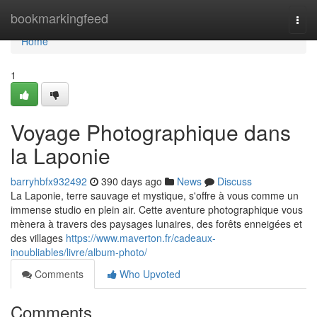
Home
bookmarkingfeed
Togg
navi
Home
1
Voyage Photographique dans
la Laponie
barryhbfx932492
390 days ago
News
Discuss
La Laponie, terre sauvage et mystique, s'offre à vous comme un
immense studio en plein air. Cette aventure photographique vous
mènera à travers des paysages lunaires, des forêts enneigées et
des villages
https://www.maverton.fr/cadeaux-
inoubliables/livre/album-photo/
Comments
Who Upvoted
Comments