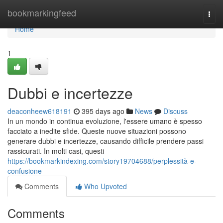
Home
bookmarkingfeed
Togg
navi
Home
1
Dubbi e incertezze
deaconheew618191
395 days ago
News
Discuss
In un mondo in continua evoluzione, l'essere umano è spesso
facciato a inedite sfide. Queste nuove situazioni possono
generare dubbi e incertezze, causando difficile prendere passi
rassicurati. In molti casi, questi
https://bookmarkindexing.com/story19704688/perplessità-e-
confusione
Comments
Who Upvoted
Comments