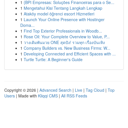
1
{BPI Empresas: Soluções Financeiras para o Se...
1
Mengetahui Kisi Tentang Langkah Lengkap
1
Ataköy model öğrenci escort Hizmetleri
1
Launch Your Online Presence with Hostinger
Doma...
1
Find Top Exterior Professionals in Woodb...
1
Rose Oil: Your Complete Overview to Value, P...
1
วางเดิมพันมวย ONE สุดปัง! รวมทุก เรื่องบันเทิง
1
Company Builders vs. New Business Firms: W...
1
Developing Connected and Efficient Spaces with ...
1
Turtle Turtle: A Beginner's Guide
Copyright © 2026 |
Advanced Search
|
Live
|
Tag Cloud
|
Top
Users
| Made with
Kliqqi CMS
|
All RSS Feeds