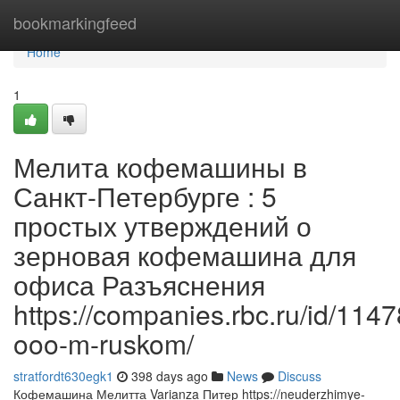
Home
bookmarkingfeed
Home
1
Мелита кофемашины в
Санкт-Петербурге : 5
простых утверждений о
зерновая кофемашина для
офиса Разъяснения
https://companies.rbc.ru/id/11
ooo-m-ruskom/
stratfordt630egk1
398 days ago
News
Discuss
Кофемашина Мелитта Varianza Питер https://neuderzhimye-