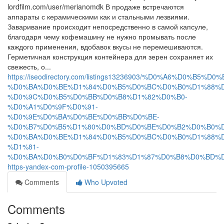
lordfilm.com/user/merianomdk В продаже встречаются
аппараты с керамическими как и стальными лезвиями.
Заваривание происходит непосредственно в самой капсуле,
благодаря чему кофемашину не нужно промывать после
каждого применения, вдобавок вкусы не перемешиваются.
Герметичная конструкция контейнера для зерен сохраняет их
свежесть, о...
https://iseodirectory.com/listings13236903/%D0%A6%D0%B5%D
%D0%BA%D0%BE%D1%84%D0%B5%D0%BC%D0%B0%D1%88%D
%D0%9C%D0%B5%D0%BB%D0%B8%D1%82%D0%B0-
%D0%A1%D0%9F%D0%91-
%D0%9E%D0%BA%D0%BE%D0%BB%D0%BE-
%D0%B7%D0%B5%D1%80%D0%BD%D0%BE%D0%B2%D0%B0%D
%D0%BA%D0%BE%D1%84%D0%B5%D0%BC%D0%B0%D1%88%D
%D1%81-
%D0%BA%D0%B0%D0%BF%D1%83%D1%87%D0%B8%D0%BD%D
https-yandex-com-profile-1050395665
Comments
Who Upvoted
Comments