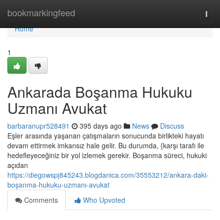
Home
bookmarkingfeed
Togg
navi
Home
1
Ankarada Boşanma Hukuku
Uzmanı Avukat
barbaranupr528491
395 days ago
News
Discuss
Eşler arasında yaşanan çatışmaların sonucunda birlikteki hayatı
devam ettirmek imkansız hale gelir. Bu durumda, {karşı tarafı ile
hedefleyeceğiniz bir yol izlemek gerekir. Boşanma süreci, hukuki
açıdan
https://diegowspj845243.blogdanica.com/35553212/ankara-daki-
boşanma-hukuku-uzmanı-avukat
Comments
Who Upvoted