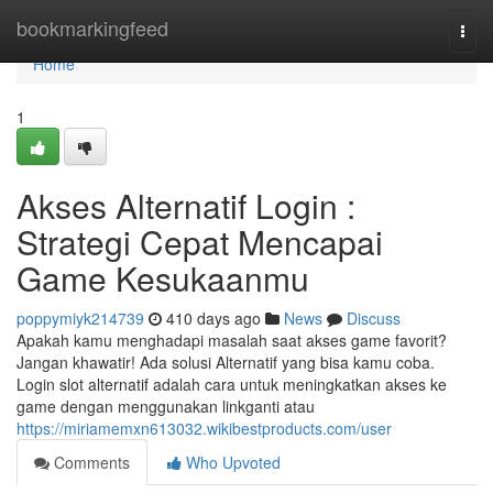
Home
bookmarkingfeed
Togg
navi
Home
1
Akses Alternatif Login :
Strategi Cepat Mencapai
Game Kesukaanmu
poppymiyk214739
410 days ago
News
Discuss
Apakah kamu menghadapi masalah saat akses game favorit?
Jangan khawatir! Ada solusi Alternatif yang bisa kamu coba.
Login slot alternatif adalah cara untuk meningkatkan akses ke
game dengan menggunakan linkganti atau
https://miriamemxn613032.wikibestproducts.com/user
Comments
Who Upvoted