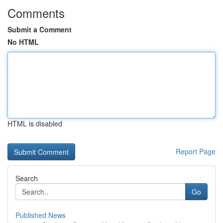
Comments
Submit a Comment
No HTML
HTML is disabled
Report Page
Search
Go
Published News