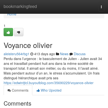
Home
bookmarkingfeed
Togg
navi
Home
1
Voyance olivier
aleisteru564rbg1
413 days ago
News
Discuss
Perdu dans l’urgence : le basculement de Julien - Julien avait 34
ans et travaillait pendant huit ans dans la même société de
transport total. Il aimait son métier, ou du moins, il l’avait aimé.
Mais pendant autour d’un an, le stress s’accumulaient. Un frais
distingué hiérarchique avait pris ses
https://edwintjtcl.buyoutblog.com/35690229/voyance-olivier
Comments
Who Upvoted
Comments