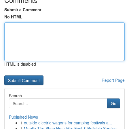
Submit a Comment
No HTML
HTML is disabled
Report Page
Search
Go
Published News
1
outside electric wagons for camping festivals a...
1
Mobile Tire Shop Near Me: Fast & Reliable Service