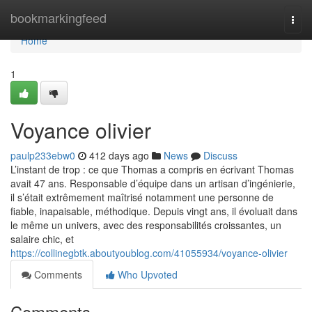
Home
bookmarkingfeed
Togg
navi
Home
1
Voyance olivier
paulp233ebw0
412 days ago
News
Discuss
L’instant de trop : ce que Thomas a compris en écrivant Thomas
avait 47 ans. Responsable d’équipe dans un artisan d’ingénierie,
il s’était extrêmement maîtrisé notamment une personne de
fiable, inapaisable, méthodique. Depuis vingt ans, il évoluait dans
le même un univers, avec des responsabilités croissantes, un
salaire chic, et
https://collinegbtk.aboutyoublog.com/41055934/voyance-olivier
Comments
Who Upvoted
Comments