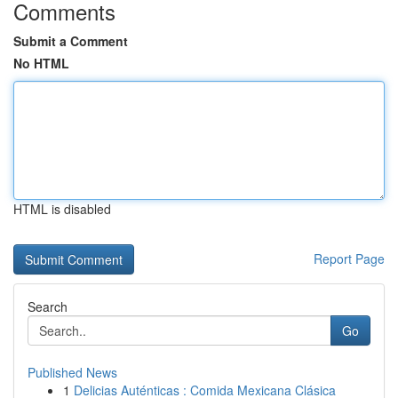
Comments
Submit a Comment
No HTML
HTML is disabled
Report Page
Search
Go
Published News
1
Delicias Auténticas : Comida Mexicana Clásica