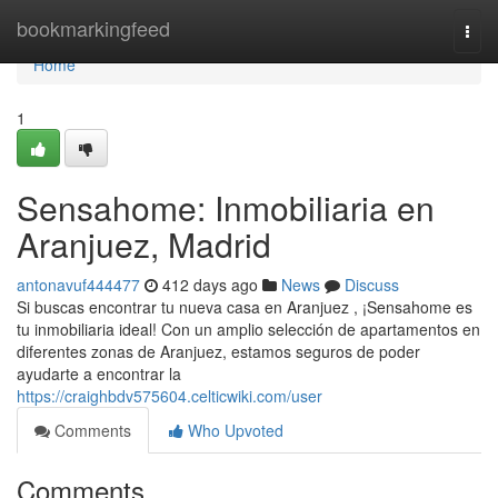
Home
bookmarkingfeed
Togg
navi
Home
1
Sensahome: Inmobiliaria en
Aranjuez, Madrid
antonavuf444477
412 days ago
News
Discuss
Si buscas encontrar tu nueva casa en Aranjuez , ¡Sensahome es
tu inmobiliaria ideal! Con un amplio selección de apartamentos en
diferentes zonas de Aranjuez, estamos seguros de poder
ayudarte a encontrar la
https://craighbdv575604.celticwiki.com/user
Comments
Who Upvoted
Comments