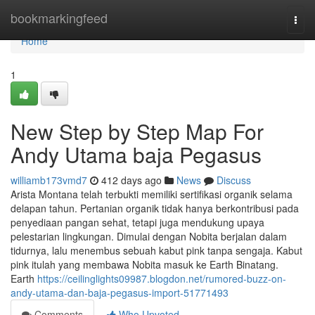
Home
bookmarkingfeed
Togg
navi
Home
1
New Step by Step Map For
Andy Utama baja Pegasus
williamb173vmd7
412 days ago
News
Discuss
Arista Montana telah terbukti memiliki sertifikasi organik selama
delapan tahun. Pertanian organik tidak hanya berkontribusi pada
penyediaan pangan sehat, tetapi juga mendukung upaya
pelestarian lingkungan. Dimulai dengan Nobita berjalan dalam
tidurnya, lalu menembus sebuah kabut pink tanpa sengaja. Kabut
pink itulah yang membawa Nobita masuk ke Earth Binatang.
Earth
https://ceilinglights09987.blogdon.net/rumored-buzz-on-
andy-utama-dan-baja-pegasus-import-51771493
Comments
Who Upvoted